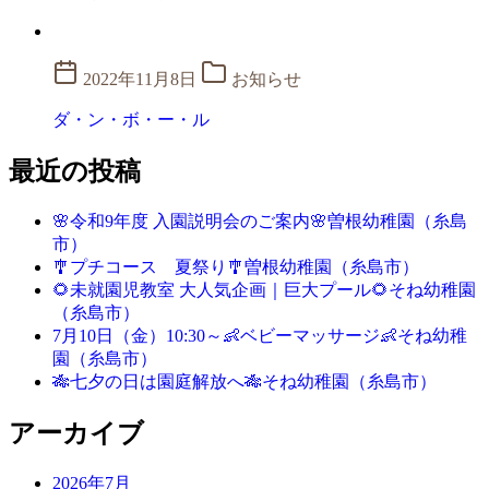
2022年11月8日
お知らせ
ダ・ン・ボ・ー・ル
最近の投稿
🌸令和9年度 入園説明会のご案内🌸曽根幼稚園（糸島
市）
🎐プチコース 夏祭り🎐曽根幼稚園（糸島市）
🌻未就園児教室 大人気企画｜巨大プール🌻そね幼稚園
（糸島市）
7月10日（金）10:30～👶ベビーマッサージ👶そね幼稚
園（糸島市）
🎋七夕の日は園庭解放へ🎋そね幼稚園（糸島市）
アーカイブ
2026年7月