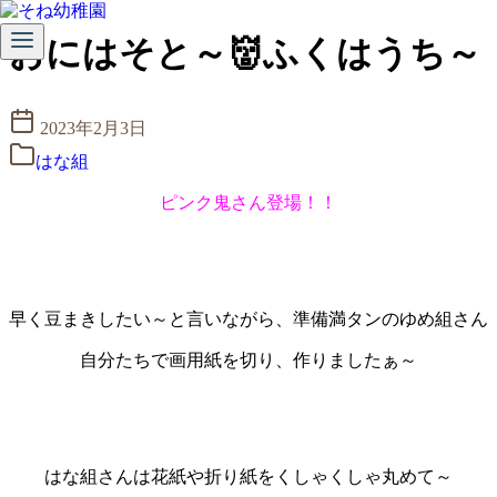
コ
おにはそと～👹ふくはうち～
ン
テ
ン
2023年2月3日
ツ
へ
はな組
移
動
ピンク鬼さん登場！！
早く豆まきしたい～と言いながら、準備満タンのゆめ組さん
自分たちで画用紙を切り、作りましたぁ～
はな組さんは花紙や折り紙をくしゃくしゃ丸めて～