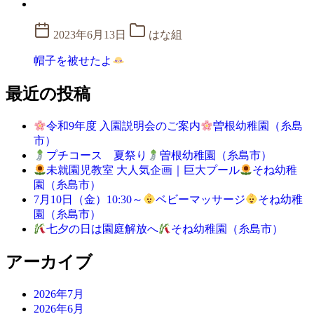
2023年6月13日
はな組
帽子を被せたよ
最近の投稿
令和9年度 入園説明会のご案内
曽根幼稚園（糸島
市）
プチコース 夏祭り
曽根幼稚園（糸島市）
未就園児教室 大人気企画｜巨大プール
そね幼稚
園（糸島市）
7月10日（金）10:30～
ベビーマッサージ
そね幼稚
園（糸島市）
七夕の日は園庭解放へ
そね幼稚園（糸島市）
アーカイブ
2026年7月
2026年6月