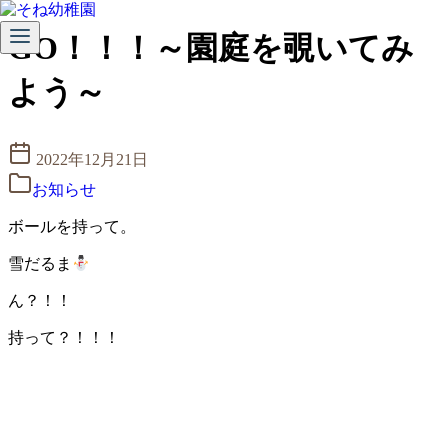
コ
GO！！！～園庭を覗いてみ
ン
テ
よう～
ン
ツ
へ
2022年12月21日
移
動
お知らせ
ボールを持って。
雪だるま
ん？！！
持って？！！！