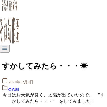
コ
ン
すかしてみたら・・・☀
テ
ン
ツ
へ
2022年12月9日
移
ゆめ組
動
今日はお天気が良く、太陽が出ていたので、 ”す
かしてみたら・・・” をしてみました！