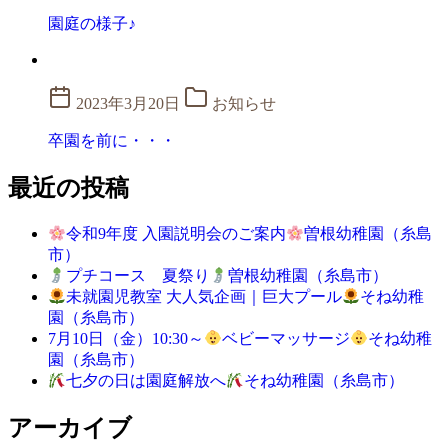
園庭の様子♪
2023年3月20日
お知らせ
卒園を前に・・・
最近の投稿
令和9年度 入園説明会のご案内
曽根幼稚園（糸島
市）
プチコース 夏祭り
曽根幼稚園（糸島市）
未就園児教室 大人気企画｜巨大プール
そね幼稚
園（糸島市）
7月10日（金）10:30～
ベビーマッサージ
そね幼稚
園（糸島市）
七夕の日は園庭解放へ
そね幼稚園（糸島市）
アーカイブ