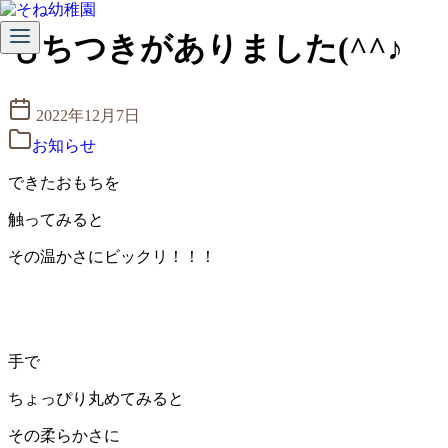
コ
もちつきがありました(^^♪
ン
テ
ン
2022年12月7日
ツ
へ
お知らせ
移
動
できたおもちを
触ってみると
その温かさにビックリ！！！
手で
ちょっぴり丸めてみると
その柔らかさに