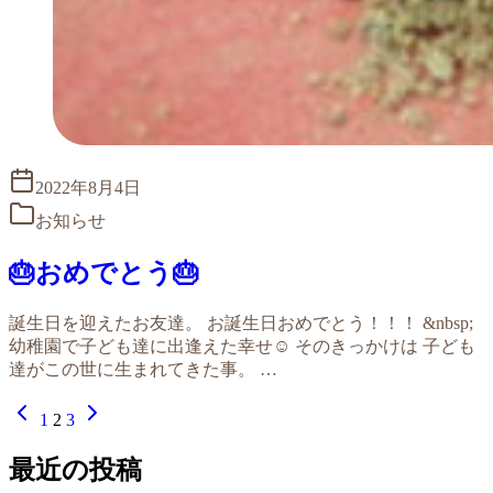
2022年8月4日
お知らせ
🎂おめでとう🎂
誕生日を迎えたお友達。 お誕生日おめでとう！！！ &nbsp;
幼稚園で子ども達に出逢えた幸せ☺ そのきっかけは 子ども
達がこの世に生まれてきた事。 …
1
2
3
最近の投稿