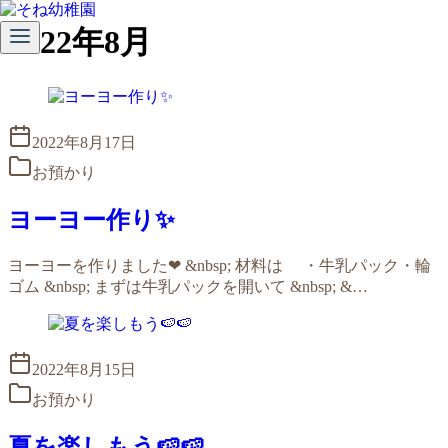
コ
2022年8月
ン
テ
ン
ツ
へ
2022年8月17日
移
お預かり
動
ヨーヨー作り✨
ヨーヨーを作りました❤ &nbsp; 材料は ・牛乳パック・輪
ゴム &nbsp; まずは牛乳パックを開いて &nbsp; &…
2022年8月15日
お預かり
夏を楽しもう🍉🍉