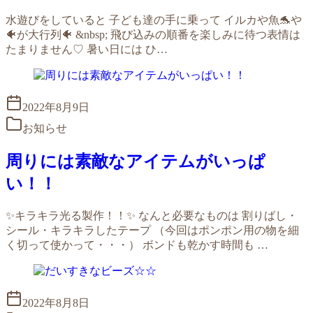
水遊びをしていると 子ども達の手に乗って イルカや魚🐬や
🐠が大行列🐠 &nbsp; 飛び込みの順番を楽しみに待つ表情は
たまりません♡ 暑い日には ひ…
2022年8月9日
お知らせ
周りには素敵なアイテムがいっぱ
い！！
✨キラキラ光る製作！！✨ なんと必要なものは 割りばし・
シール・キラキラしたテープ （今回はポンポン用の物を細
く切って使かって・・・） ボンドも乾かす時間も …
2022年8月8日