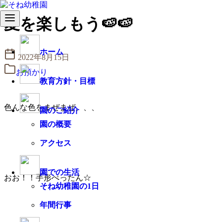
コ
夏を楽しもう🍉🍉
ン
テ
ン
ホーム
2022年8月15日
ツ
へ
お預かり
移
教育方針・目標
動
色んな色をまぜまぜ、、、
園のご紹介
園の概要
アクセス
園での生活
おお！！手形ぺったん☆
そね幼稚園の1日
年間行事