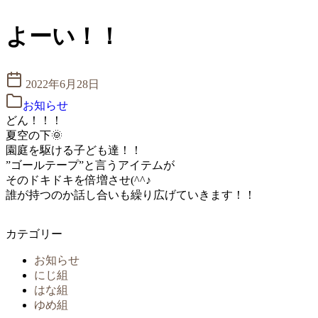
コ
ン
よーい！！
テ
ン
ツ
へ
2022年6月28日
移
お知らせ
動
どん！！！
夏空の下🌞
園庭を駆ける子ども達！！
”ゴールテープ”と言うアイテムが
そのドキドキを倍増させ(^^♪
誰が持つのか話し合いも繰り広げていきます！！
カテゴリー
お知らせ
にじ組
はな組
ゆめ組